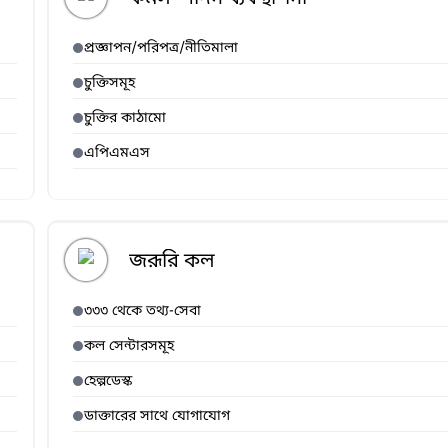
প্রজ্ঞাপন/পরিপত্র/নীতিমালা
চুক্তিসমূহ
চুক্তির কাঠামো
এপিএমএস
জরূরি কল
৩৩৩ থেকে তথ্য-সেবা
কল সেন্টারসমূহ
হেল্পডেস্ক
ডাক্তারের সাথে যোগাযোগ