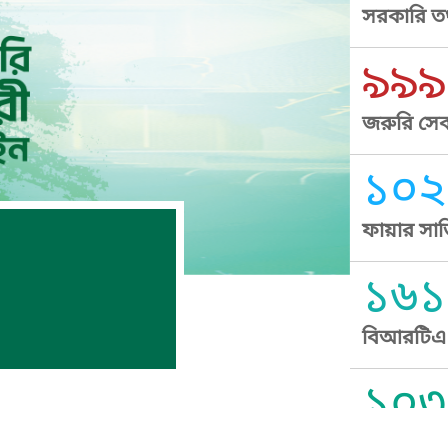
সরকারি তথ
৯৯৯
জরুরি সেব
১০২
ফায়ার সার
১৬১
বিআরটিএ স
১০৩
সুপ্রীম কোর