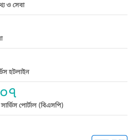
্য ও সেবা
া
্ভিস হটলাইন
০৭
ার্ভিস পোর্টাল (বিএসপি)
্ট হেল্পলাইন