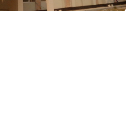
৮
়তা লাইন
০৯
র্মচারী কল্যাণ বোর্ড হটলাইন
০৮৮৮৮৮৮৮
নিয়ন্ত্রণ হটলাইন
১৩
যন্তরীণ নৌ-পরিবহন হটলাইন