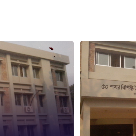
১০৯
নারী ও শিশ
১০৬
দুদক
১০২
দুর্যোগের 
১৬১
স্মার্ট ভূমি