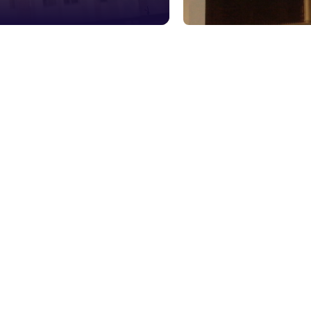
১০৯
শিশু সহায
১৬১
বাংলাদেশ ক
০১৯
মাদকদ্রব্য 
১৬১
জরুরী অভ্